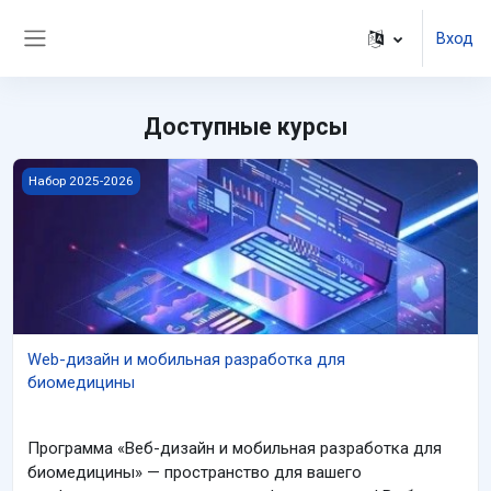
Перейти к основному содержанию
Вход
Боковая панель
Доступные курсы
Изображение курса Web-дизайн и мобильная разработка д
Набор 2025-2026
Web-дизайн и мобильная разработка для
биомедицины
Программа «Веб-дизайн и мобильная разработка для
биомедицины» — пространство для вашего