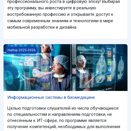
профессионального роста в цифровую эпоху! Выбирая
эту программу, вы инвестируете в реальную
востребованную профессию и открываете доступ к
самым современным знаниям и технологиям в мире
мобильной разработки и дизайна.
Изображение курса Информационные системы в биомедици
Набор 2025-2026
Информационные системы в биомедицине
Целью подготовки слушателей из числа обучающиеся
по специальностям и направлениям подготовки, не
отнесённым к ИТ-сфере, по программе является
получение компетенций, необходимых для выполнения